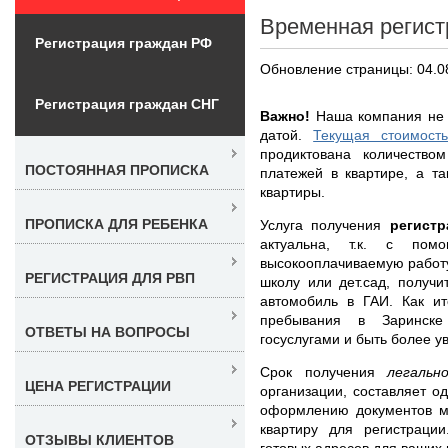
Временная регист
Регистрация граждан РФ
Обновление страницы: 04.0
Регистрация граждан СНГ
Важно!
Наша компания не 
датой.
Текущая стоимост
продиктована количество
ПОСТОЯННАЯ ПРОПИСКА
платежей в квартире, а т
квартиры.
ПРОПИСКА ДЛЯ РЕБЕНКА
Услуга получения
регист
актуальна, т.к. с по
высокооплачиваемую работу
РЕГИСТРАЦИЯ ДЛЯ РВП
школу или дет.сад, получи
автомобиль в ГАИ. Как ит
пребывания в Заринске
ОТВЕТЫ НА ВОПРОСЫ
госуслугами и быть более 
Срок получения
легаль
ЦЕНА РЕГИСТРАЦИИ
организации, составляет о
оформлению документов м
квартиру для регистраци
ОТЗЫВЫ КЛИЕНТОВ
готовых адресов для ваших 